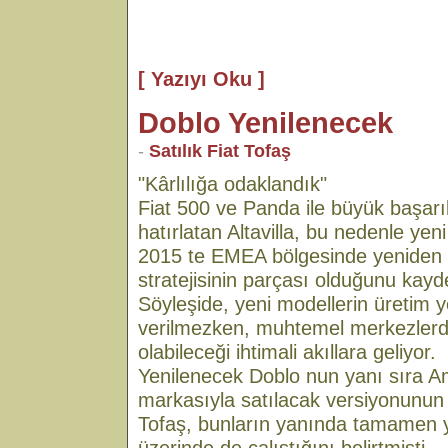
[ Yazıyı Oku ]
Doblo Yenilenecek
-
Satılık Fiat Tofaş
"Kârlılığa odaklandık"
Fiat 500 ve Panda ile büyük başarıla
hatırlatan Altavilla, bu nedenle yeni
2015 te EMEA bölgesinde yeniden k
stratejisinin parçası olduğunu kayde
Söyleşide, yeni modellerin üretim ye
verilmezken, muhtemel merkezlerde
olabileceği ihtimali akıllara geliyor.
Yenilenecek Doblo nun yanı sıra 
markasıyla satılacak versiyonunun g
Tofaş, bunların yanında tamamen y
üzerinde de çalıştığını belirtmişti.