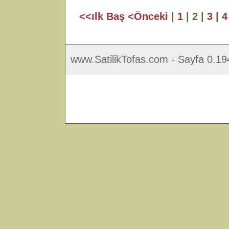
<<ılk Baş
<Önceki
|
1
| 2 |
3
|
4
www.SatilikTofas.com - Sayfa 0.19