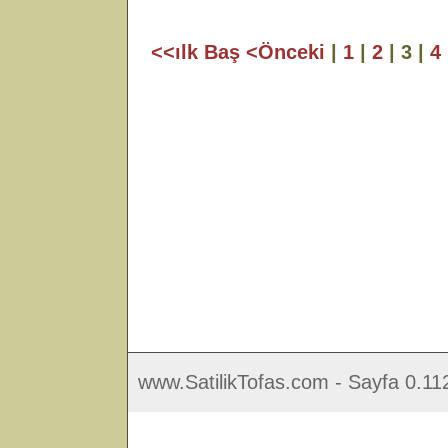
<<ılk Baş
<Önceki
|
1
|
2
| 3 |
4
www.SatilikTofas.com - Sayfa 0.11