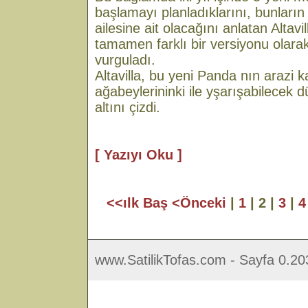
başlamayı planladıklarını, bunların
ailesine ait olacağını anlatan Altavi
tamamen farklı bir versiyonu olar
vurguladı.
Altavilla, bu yeni Panda nın arazi k
ağabeylerininki ile yşarışabilecek 
altını çizdi.
[ Yazıyı Oku ]
<<ılk Baş
<Önceki
|
1
| 2 |
3
|
4
www.SatilikTofas.com - Sayfa 0.20