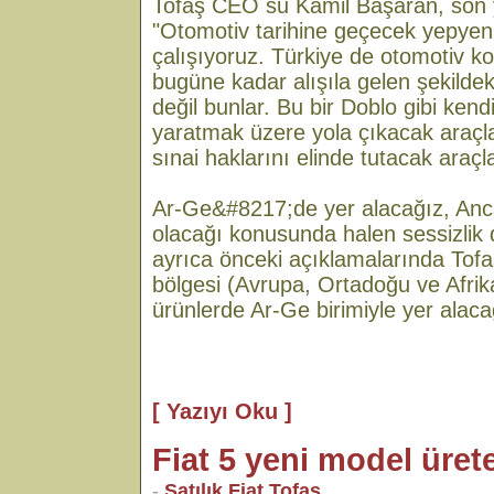
Tofaş CEO su Kamil Başaran, son 
"Otomotiv tarihine geçecek yepyen
çalışıyoruz. Türkiye de otomotiv 
bugüne kadar alışıla gelen şekilde
değil bunlar. Bu bir Doblo gibi kend
yaratmak üzere yola çıkacak araçlar
sınai haklarını elinde tutacak araçla
Ar-Ge&#8217;de yer alacağız, Anca
olacağı konusunda halen sessizlik
ayrıca önceki açıklamalarında Tofa
bölgesi (Avrupa, Ortadoğu ve Afrika)
ürünlerde Ar-Ge birimiyle yer alaca
[ Yazıyı Oku ]
Fiat 5 yeni model üret
-
Satılık Fiat Tofaş