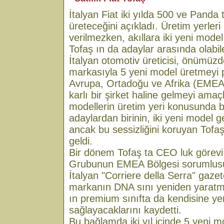
İtalyan Fiat iki yılda 500 ve Panda 
üreteceğini açıkladı. Üretim yerleri
verilmezken, akıllara iki yeni model g
Tofaş ın da adaylar arasında olabile
İtalyan otomotiv üreticisi, önümüzdek
markasıyla 5 yeni model üretmeyi pl
Avrupa, Ortadoğu ve Afrika (EMEA
karlı bir şirket haline gelmeyi amaçl
modellerin üretim yeri konusunda bi
adaylardan birinin, iki yeni model ge
ancak bu sessizliğini koruyan Tofaş 
geldi.
Bir dönem Tofaş ta CEO luk görevi
Grubunun EMEA Bölgesi sorumlusu o
İtalyan "Corriere della Serra" gazet
markanın DNA sını yeniden yaratmay
ın premium sınıfta da kendisine ye
sağlayacaklarını kaydetti.
Bu bağlamda iki yıl içinde 5 yeni m